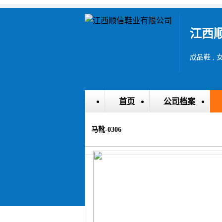
江西
成品鞋 , 
首页
公司档案
马靴-0306