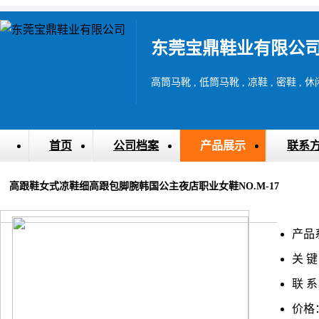
东莞宝鼎鞋业有限公
高筒马靴 , 低筒马靴 , 凉鞋 , 密鞋 , 休
首页
公司档案
产品展示
联系
高跟鞋女式凉鞋细高跟包脚腕韩国公主夜店职业女鞋NO.M-17
产品
关 键
联 系
价格