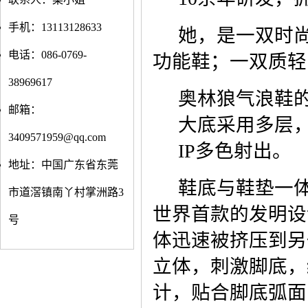
手机：13113128633
她，是一双时
电话：086-0769-
功能鞋；一双质轻
38969617
奥林狼气浪鞋
邮箱：
大底采用多层
3409571959@qq.com
IP多色射出。
地址：中国广东省东莞
鞋底与鞋垫一
市道滘镇南丫村掌洲路3
世界首款的发明设
号
体迅速被挤压到另
立体，刺激脚底，
计，贴合脚底弧面